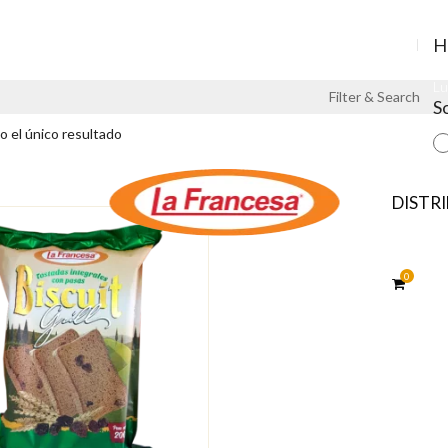
H
Iniciar sesión/Registrarse
Lu
Filter & Search
S
 el único resultado
DISTR
0