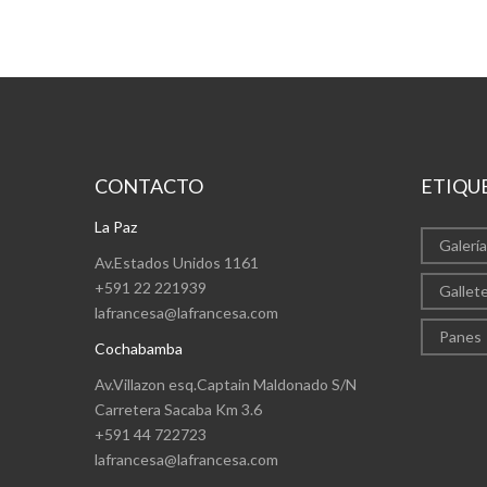
CONTACTO
ETIQU
La Paz
Galería
Av.Estados Unidos 1161
+591 22 221939
Gallete
lafrancesa@lafrancesa.com
Panes
Cochabamba
Av.Villazon esq.Captain Maldonado S/N
Carretera Sacaba Km 3.6
+591 44 722723
lafrancesa@lafrancesa.com