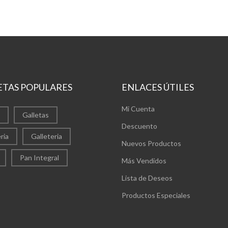
ETAS POPULARES
ENLACES ÚTILES
Mi Cuenta
Galletas
Descuento
ria
Galleteria
Nuevos Productos
Pan Integral
Más Vendidos
Lista de Deseos
Productos Especiales