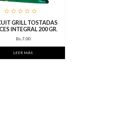
de
CUIT GRILL TOSTADAS
5
CES INTEGRAL 200 GR.
Bs.
7.00
LEER MÁS