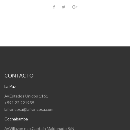
CONTACTO
La Paz
Av.Estados Unidos 1161
+591 22 221939
lafrancesa@lafrancesa.com
Cochabamba
Av.Villazon esq.Captain Maldonado S/N