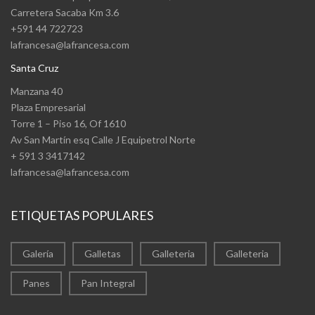
Carretera Sacaba Km 3.6
+591 44 722723
lafrancesa@lafrancesa.com
Santa Cruz
Manzana 40
Plaza Empresarial
Torre 1 – Piso 16, Of 1610
Av San Martín esq Calle J Equipetrol Norte
+ 591 3 3417142
lafrancesa@lafrancesa.com
ETIQUETAS POPULARES
Galería
Galletas
Galleteria
Galleteria
Panes
Pan Integral