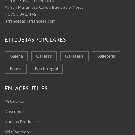
Torre 1 – Piso 16, Of 1610
Av San Martín esq Calle J Equipetrol Norte
+ 591 3 3417142
lafrancesa@lafrancesa.com
ETIQUETAS POPULARES
Galería
Galletas
Galleteria
Galleteria
Panes
Pan Integral
ENLACES ÚTILES
Mi Cuenta
Descuento
Nuevos Productos
Más Vendidos