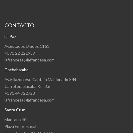
CONTACTO
La Paz
Av.Estados Unidos 1161
+591 22 221939
lafrancesa@lafrancesa.com
Cochabamba
Av.Villazon esq.Captain Maldonado S/N
Carretera Sacaba Km 3.6
+591 44 722723
lafrancesa@lafrancesa.com
Santa Cruz
Manzana 40
Plaza Empresarial