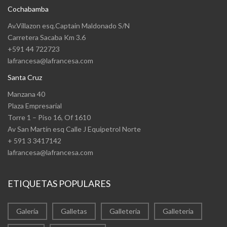
Cochabamba
Av.Villazon esq.Captain Maldonado S/N
Carretera Sacaba Km 3.6
+591 44 722723
lafrancesa@lafrancesa.com
Santa Cruz
Manzana 40
Plaza Empresarial
Torre 1 – Piso 16, Of 1610
Av San Martín esq Calle J Equipetrol Norte
+ 591 3 3417142
lafrancesa@lafrancesa.com
ETIQUETAS POPULARES
Galería
Galletas
Galleteria
Galleteria